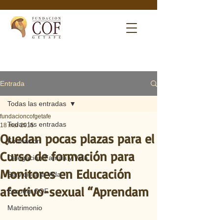
Entrada
Todas las entradas
fundacioncofgetafe
Todas las entradas
18 mar 2015
Quedan pocas plazas para el
Formación
Curso de formación para
Delegación Familia y Vida
Monitores en Educación
Servicio a la Vida
afectivo-sexual “Aprendam
Escuela COF
Matrimonio