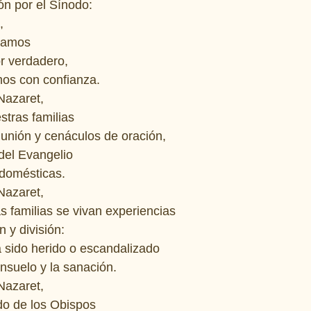
n por el Sínodo: 
, 
lamos 
r verdadero, 
mos con confianza. 
Nazaret, 
tras familias 
unión y cenáculos de oración, 
del Evangelio 
domésticas. 
Nazaret, 
 familias se vivan experiencias 
 y división: 
 sido herido o escandalizado 
nsuelo y la sanación. 
Nazaret, 
do de los Obispos 