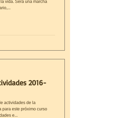
r la vida. Será una marcha
io,...
tividades 2016-
e actividades de la
a para este próximo curso
dades e...