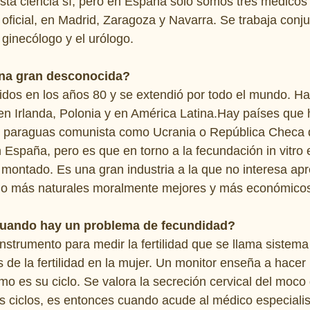
sta ciencia sí, pero en España sólo somos tres médicos 
n oficial, en Madrid, Zaragoza y Navarra. Se trabaja conj
 ginecólogo y el urólogo.
una gran desconocida?
dos en los años 80 y se extendió por todo el mundo. Ha
en Irlanda, Polonia y en América Latina.Hay países que
l paraguas comunista como Ucrania o República Checa 
 España, pero es que en torno a la fecundación in vitro 
montado. Es una gran industria a la que no interesa apr
o más naturales moralmente mejores y más económico
uando hay un problema de fecundidad?
instrumento para medir la fertilidad que se llama sistema
 de la fertilidad en la mujer. Un monitor enseña a hacer 
ómo es su ciclo. Se valora la secreción cervical del moc
res ciclos, es entonces cuando acude al médico especiali