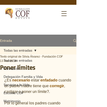
Entrada
Todas las entradas
Texto original de Silvia Álvarez - Fundación COF
Todas las entradas
13 mar 2019
Poner límites
Formación
Delegación Familia y Vida
¿Es 
necesario 
estar 
enfadado 
cuando 
Servicio a la Vida
un padre/ madre tiene que 
corregir
, 
castigar o poner un límite?.
Escuela COF
Matrimonio
Por lo general los padres cuando 