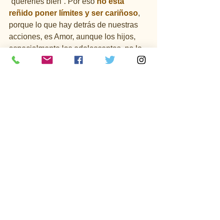
“quererles bien”. Por eso 
no está 
reñido poner límites y ser cariñoso
, 
porque lo que hay detrás de nuestras 
acciones, es Amor, aunque los hijos, 
especialmente los adolescentes, no lo 
perciban en ese momento así, por su 
momento vital.
#matrimonio
Escuela COF
Ver todo
Entradas recientes